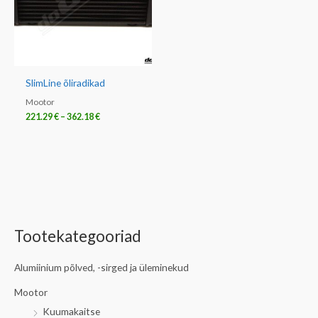
SlimLine õliradikad
Mootor
221.29
€
–
362.18
€
Tootekategooriad
Alumiinium põlved, -sirged ja üleminekud
Mootor
Kuumakaitse