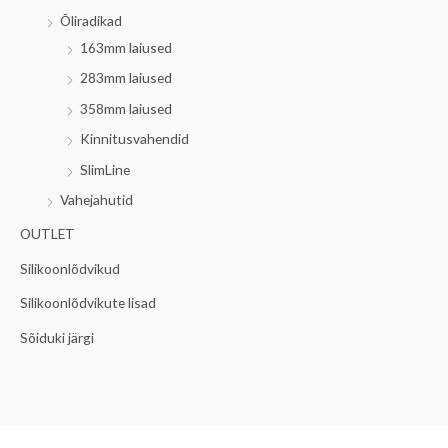
Õliradikad
163mm laiused
283mm laiused
358mm laiused
Kinnitusvahendid
SlimLine
Vahejahutid
OUTLET
Silikoonlõdvikud
Silikoonlõdvikute lisad
Sõiduki järgi